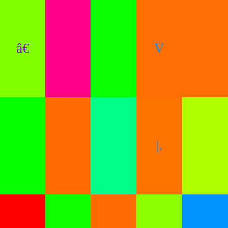
â€
V
|.