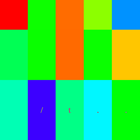
/
t
.
.