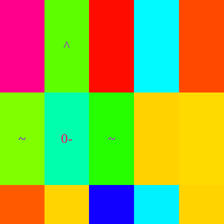
^
~
0-
~