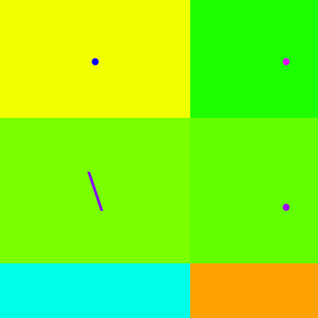
.
.
\
.