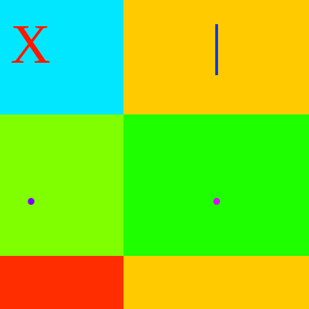
X
|
.
.