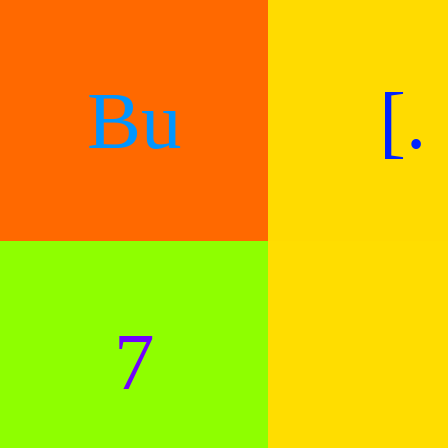
Bu
[.
7