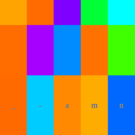
_
-
a
m
n