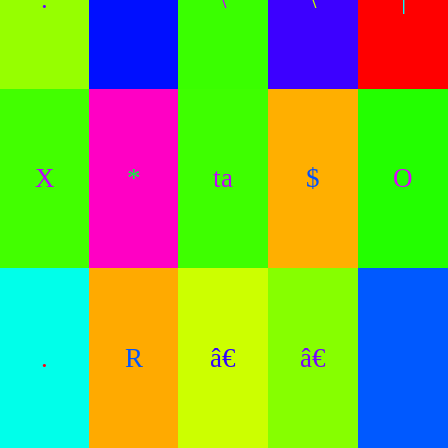
X
*
ta
$
O
.
R
â€
â€