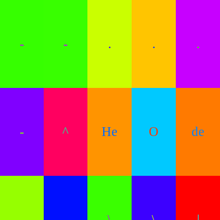
-
-
.
.
.
-
^
He
O
de
.
\
\
|