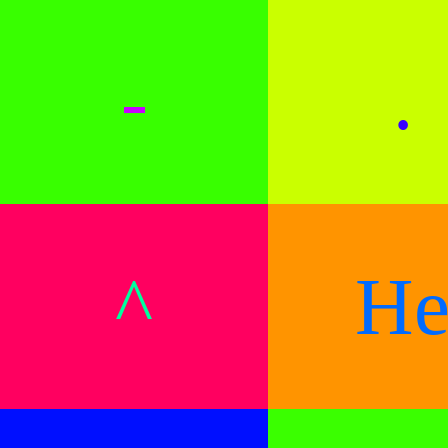
-
.
^
H