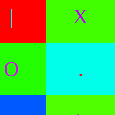
|
X
O
.