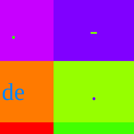
.
-
de
.