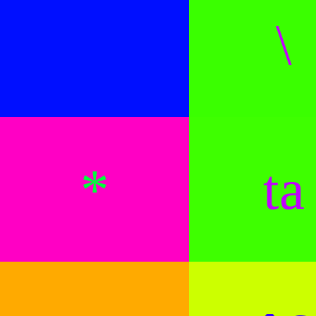
\
*
ta