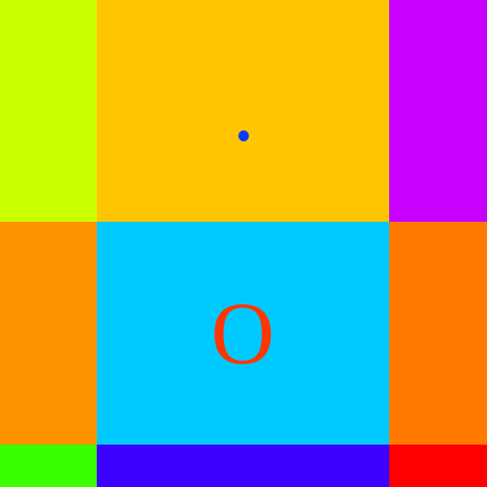
.
e
O