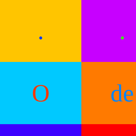
.
.
O
de