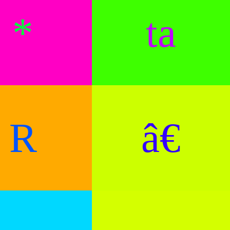
*
ta
R
â€