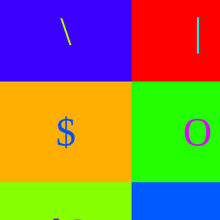
\
|
$
O