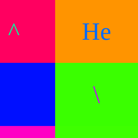
^
He
\