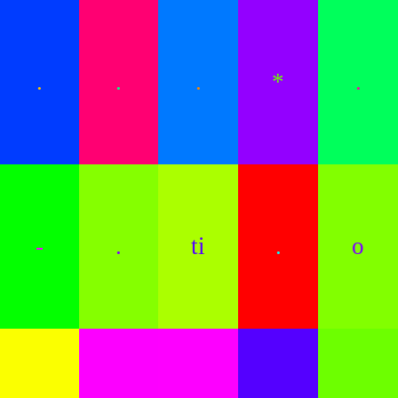
.
.
.
*
.
-
.
ti
.
o