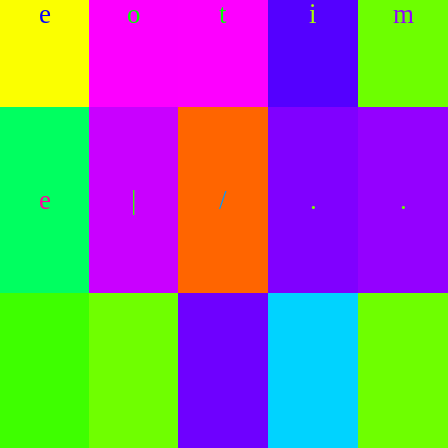
e
o
t
i
m
e
|
/
.
.