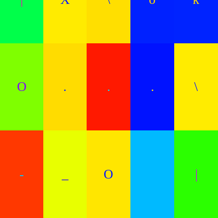
O
.
.
.
\
-
_
O
|