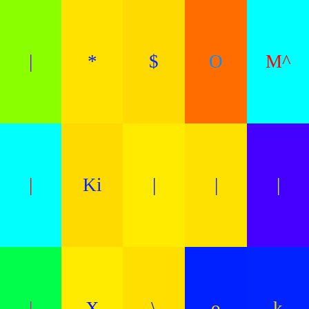
|
*
$
O
M^
|
Ki
|
|
|
|
X
\
o
k