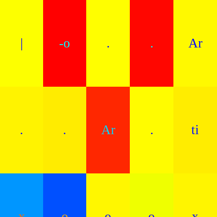
|
-o
.
.
Ar
.
.
Ar
.
ti
x
o
o
o
x