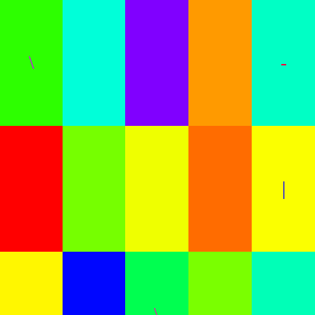
\
-
|
-
\