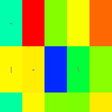
-
|
-
\