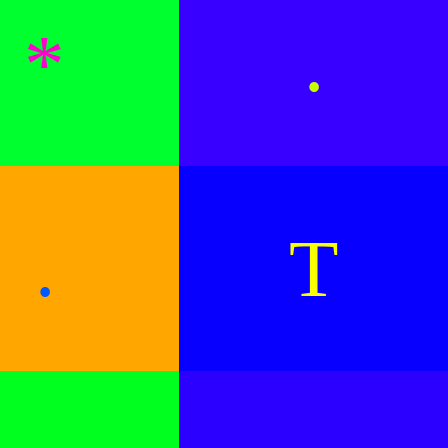
*
.
.
T