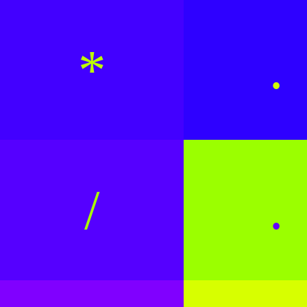
*
.
/
.