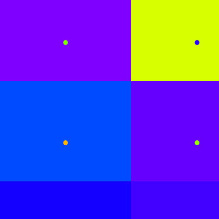
.
.
.
.