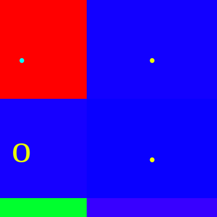
.
.
o
.