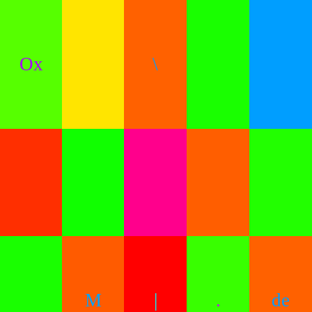
Ox
\
M
|
.
de