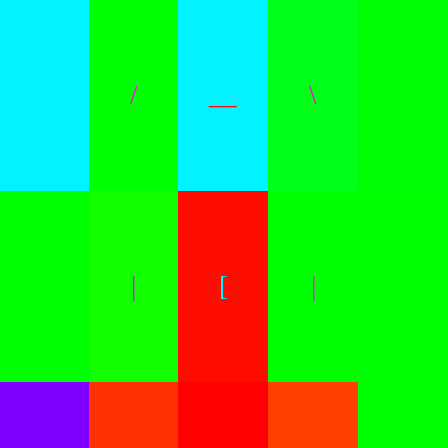
/
__
\
|
[
|