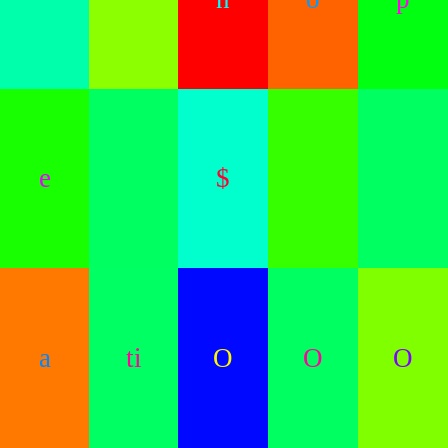
e
$
a
ti
O
O
O