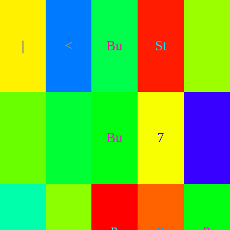
|
<
Bu
St
Bu
7
n
o
p