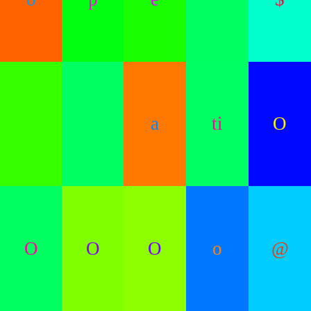
a
ti
O
O
O
O
o
@