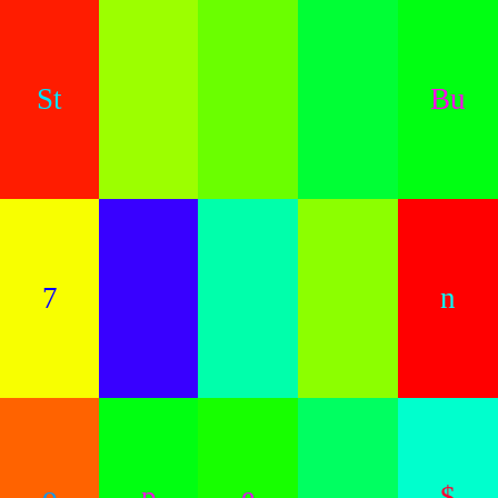
St
Bu
7
n
o
p
e
$