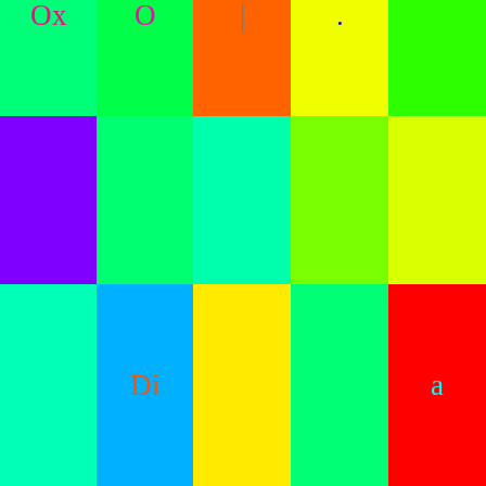
Ox
O
|
.
Di
a