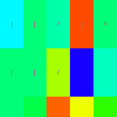
|
[
/
|
^
|
[
/