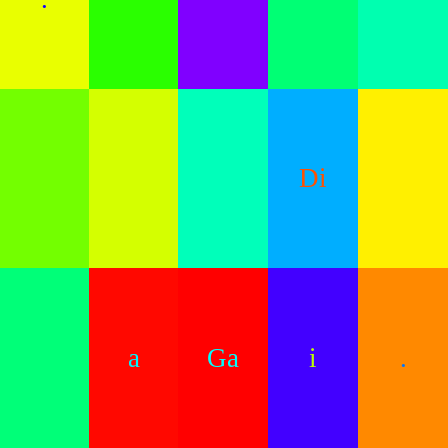
Di
a
Ga
i
.