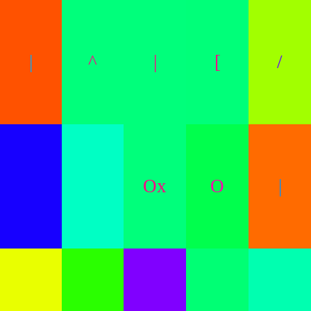
|
^
|
[
/
Ox
O
|
.