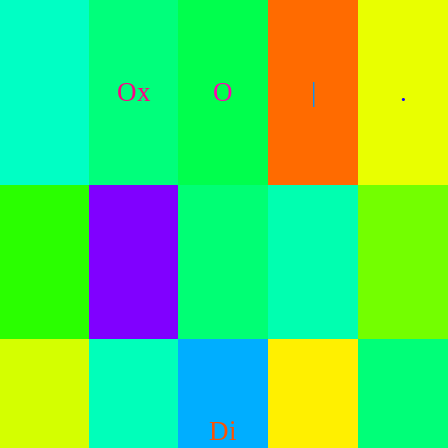
Ox
O
|
.
Di