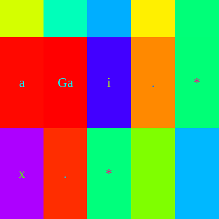
a
Ga
i
.
*
x
.
*