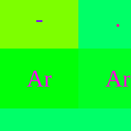
-
.
Ar
Ar