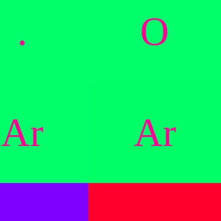
.
O
Ar
Ar