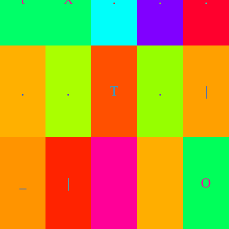
.
.
T
.
|
_
|
O