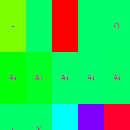
-
.
.
.
O
Ar
Ar
Ar
Ar
Ar
t
X
.
.
.