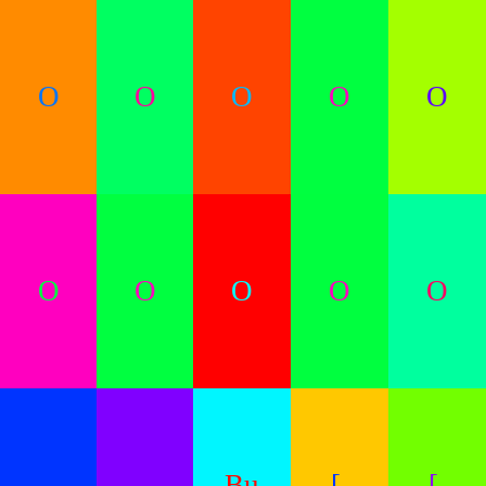
O
O
O
O
O
O
O
O
O
O
.
.
Bu
[.
[.