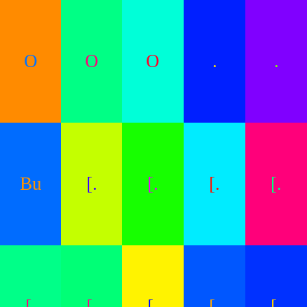
O
O
O
.
.
Bu
[.
[.
[.
[.
[.
[.
[.
[.
[.