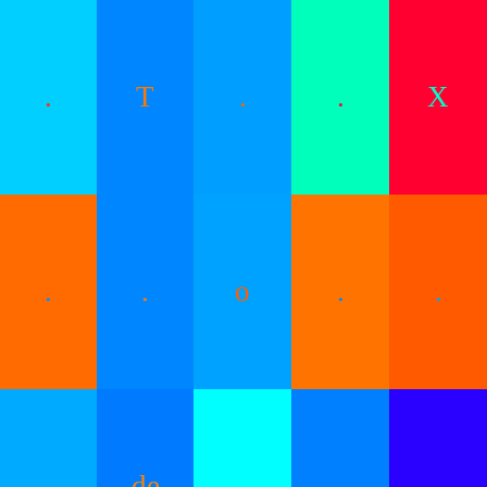
.
T
.
.
X
.
.
o
.
.
,
de
.
.
.