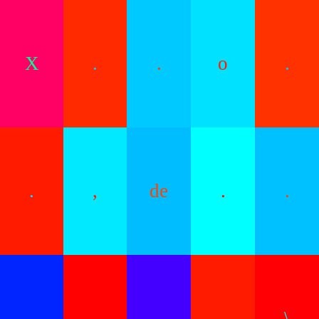
X
.
.
o
.
.
,
de
.
.
.
.
.
.
\