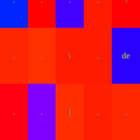
.
.
\
.
de
.
.
|
.
.