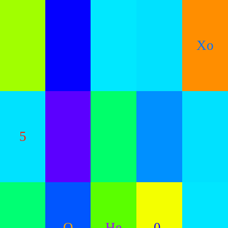
Xo
5
.
O
He
0-