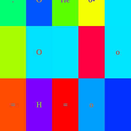
O
o
=
H
=
o