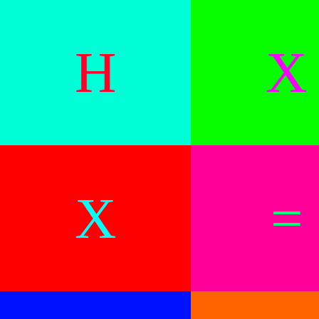
H
X
X
=