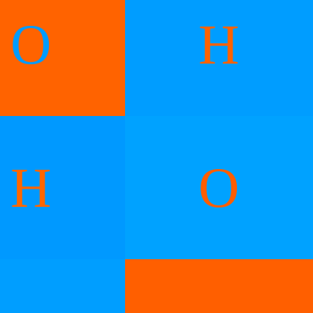
O
H
H
O