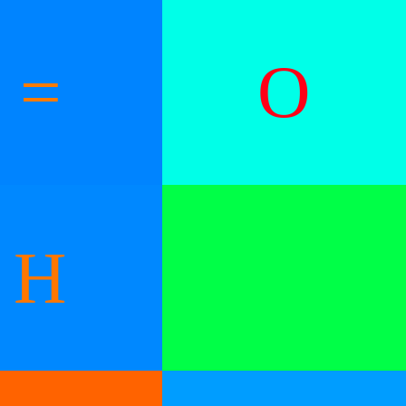
=
O
H