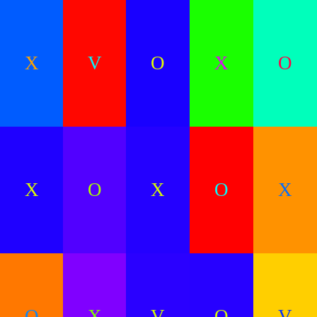
X
V
O
X
O
X
O
X
O
X
O
X
V
O
V