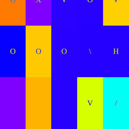
O
O
O
\
H
V
/