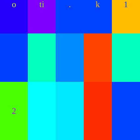
o
ti
.
k
1
2