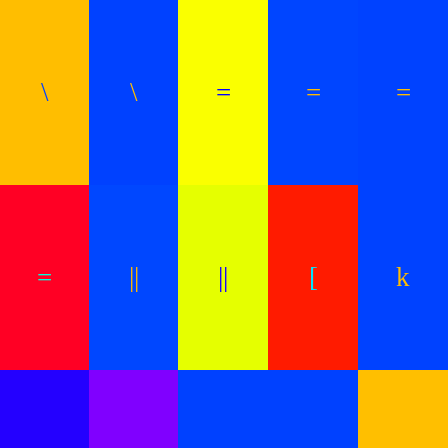
\
\
=
=
=
=
||
||
[
k