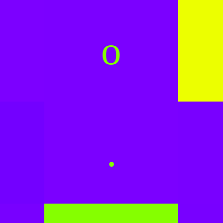
e
o
.