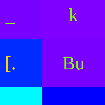
_
k
[.
Bu