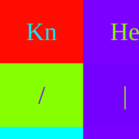
Kn
H
/
|