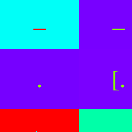
_
_
.
[.