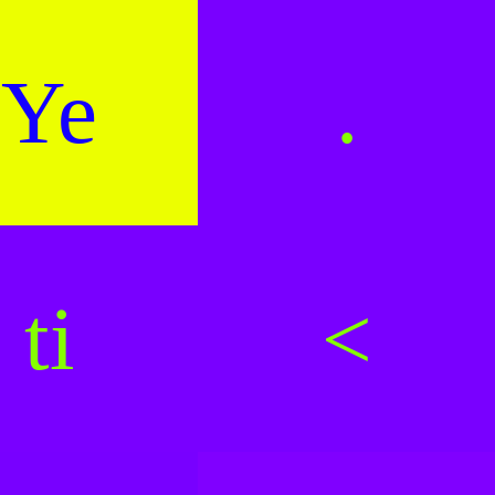
Ye
.
ti
<