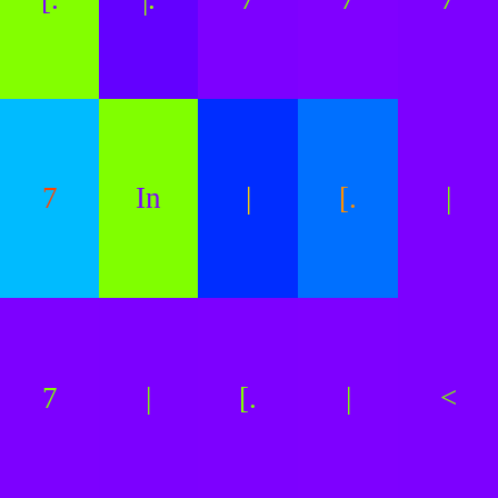
7
In
|
[.
|
7
|
[.
|
<