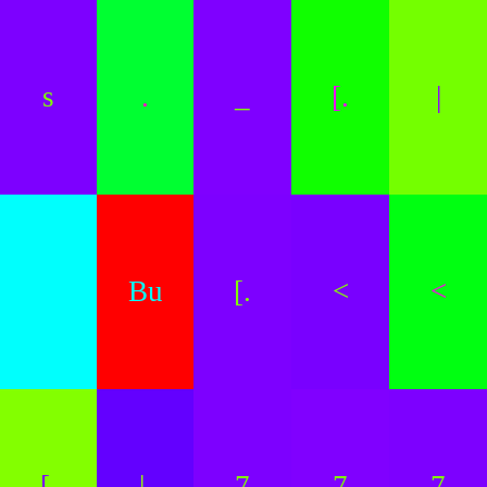
s
.
_
[.
|
Bu
[.
<
<
[.
|.
7
7
7