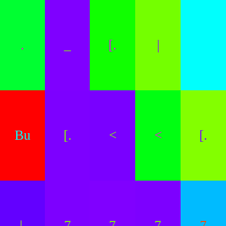
.
_
[.
|
Bu
[.
<
<
[.
|.
7
7
7
7