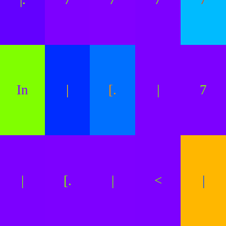
In
|
[.
|
7
|
[.
|
<
|