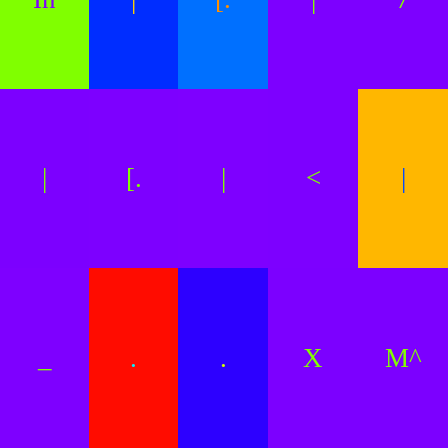
|
[.
|
<
|
_
.
.
X
M^