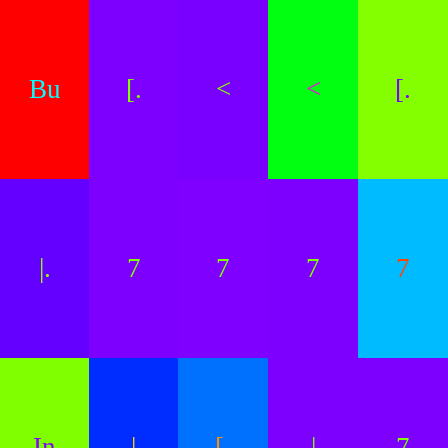
Bu
[.
<
<
[.
|.
7
7
7
7
In
|
[.
|
7