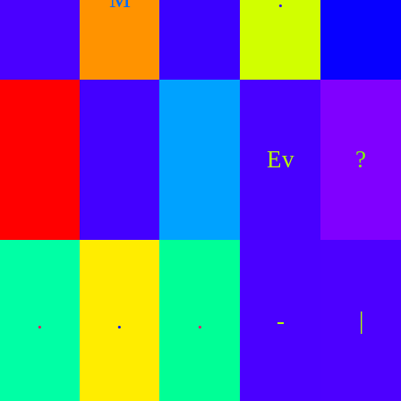
Ev
?
.
.
.
-
|