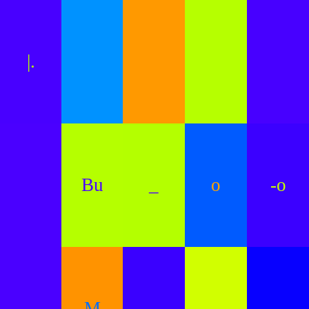
|.
Bu
_
o
-o
M
.