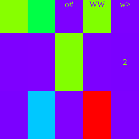
o#
WW
w>
2