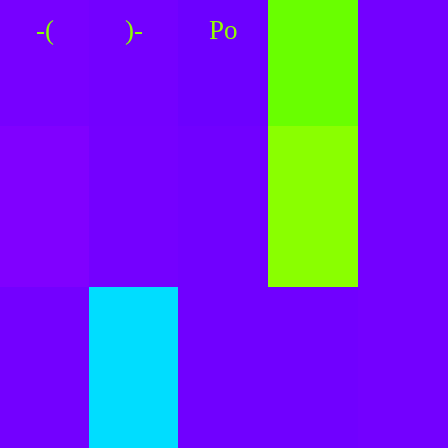
-(
)-
Po