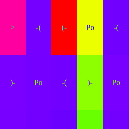
>
-(
(-
Po
-(
)-
Po
-(
)-
Po