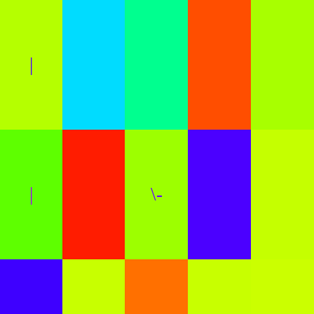
|
|
\-