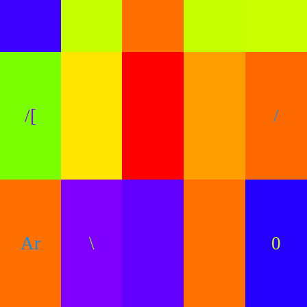
/[
/
Ar
\
0