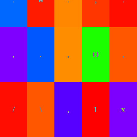
,
.
,
O
,
/
\
,
1
x