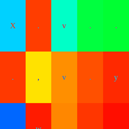
X
.
v
.
.
.
,
v
.
y
.
w
.
,
.