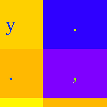
y
.
.
,