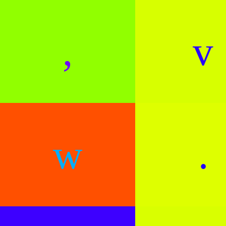
,
v
w
.