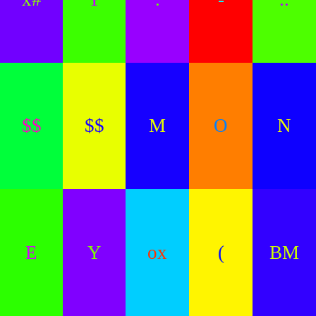
$$
$$
M
O
N
E
Y
ox
(
BM