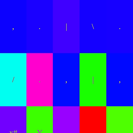
,
.
|
\
.
/
.
,
|
,
x#
Y
.
-
..