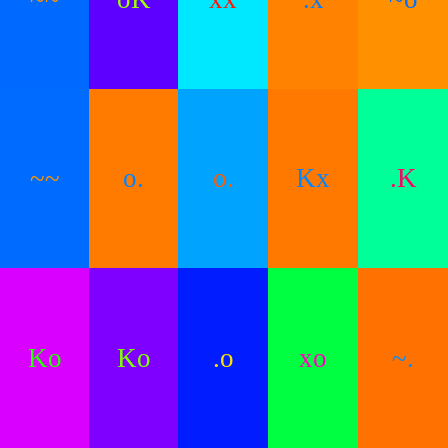
~~
o.
o.
Kx
.K
Ko
Ko
.o
xo
~.