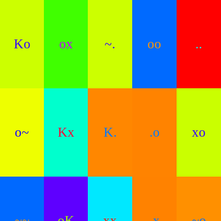
Ko
ox
~.
oo
..
o~
Kx
K.
.o
xo
~~
oK
xx
.x
~o