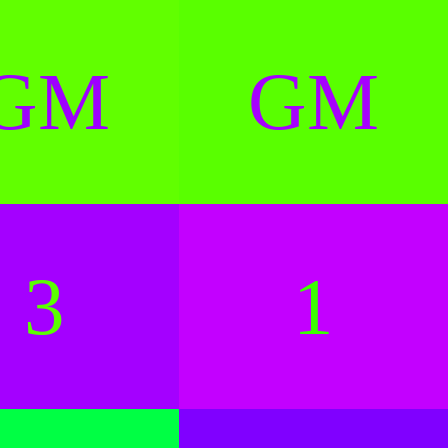
GM
GM
3
1