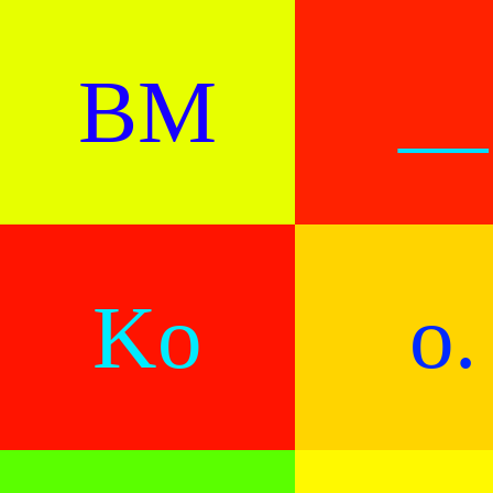
BM
__
Ko
o.