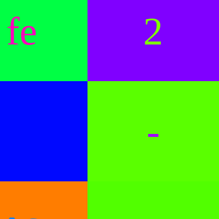
fe
2
-