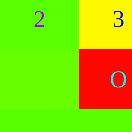
2
3
O