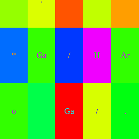
*
Ga
/
H
Ar
o
Ga
/
.