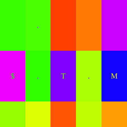
.
$
.
T
.
M
.