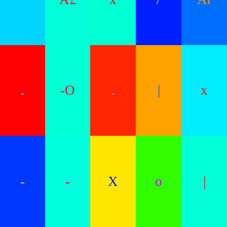
.
-O
.
|
x
-
-
X
o
|