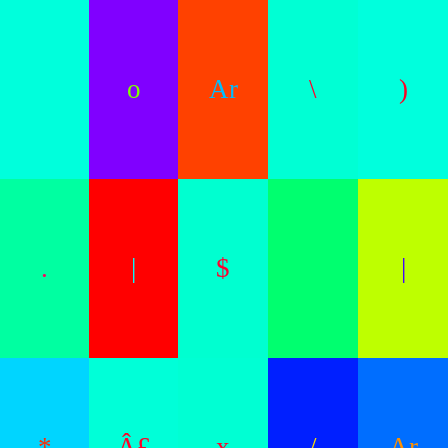
o
Ar
\
)
.
|
$
|
*
Â£
x
/
Ar