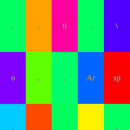
.
.
ti
.
\
o
.
.
Ar
sp
/
.
.
.
\