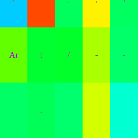
Ar
t
/
-
-
.