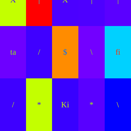
ta
/
$
\
fi
/
*
Ki
*
\