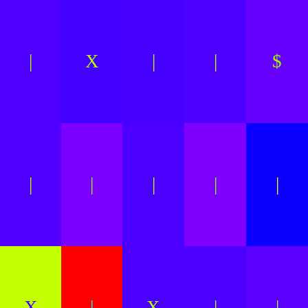
|
X
|
|
$
|
|
|
|
|
X
|
X
|
|