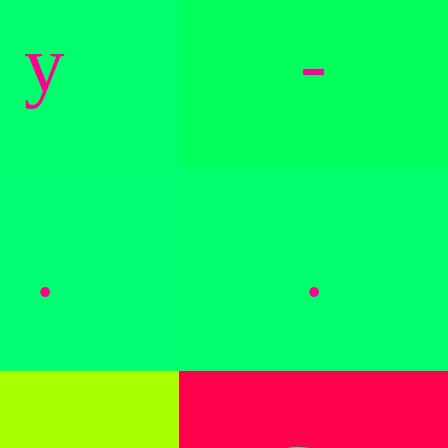
y
-
.
.