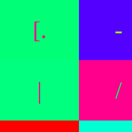
[.
-
|
/