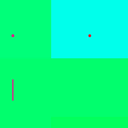
.
.
|