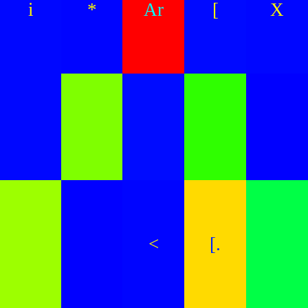
i
*
Ar
[
X
<
[.