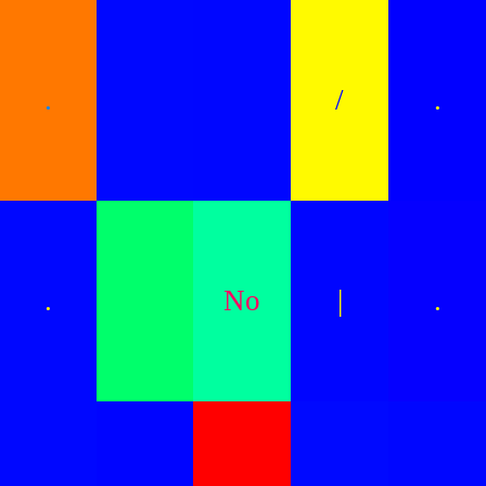
.
/
.
.
No
|
.